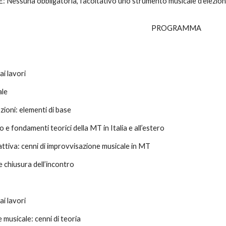
ssuna obbligatoria, facoltativo uno strumento musicale d’elezion
PROGRAMMA
i lavori
ale
ioni: elementi di base
 e fondamenti teorici della MT in Italia e all’estero
attiva: cenni di improvvisazione musicale in MT
 chiusura dell’incontro
i lavori
musicale: cenni di teoria