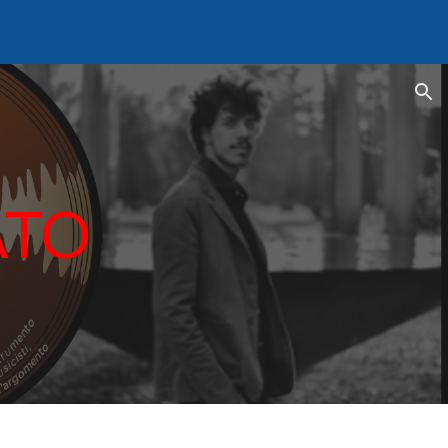
ion
ATO