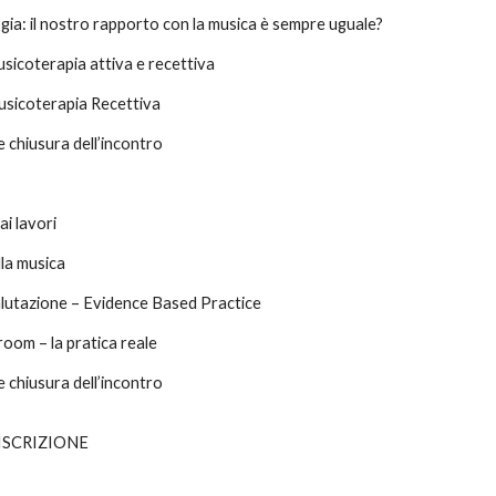
ia: il nostro rapporto con la musica è sempre uguale?
usicoterapia attiva e recettiva
usicoterapia Recettiva
 chiusura dell’incontro
i lavori
lla musica
alutazione – Evidence Based Practice
oom – la pratica reale
 chiusura dell’incontro
ISCRIZIONE