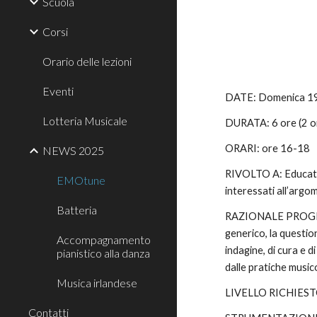
Scuola
Corsi
Orario delle lezioni
Eventi
DATE: Domenica 19 
Lotteria Musicale
DURATA: 6 ore (2 or
ORARI: ore 16-18
NEWS 2025
RIVOLTO A: Educatori 
EMOtune
interessati all’arg
Batteria
RAZIONALE PROGETTO
generico, la questio
Accompagnamento
indagine, di cura e d
pianistico alla danza
dalle pratiche musi
Musica irlandese
LIVELLO RICHIESTO:
Contatti